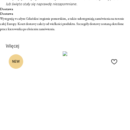
lub święto stały się naprawdę niezapomniane.
Dostawa
Dostawa
Występują w całym Gdańsku i regionie pomorskim, a także udostępniają zamówienia na terenie
całej Europy. Koszt dostawy zależy od wielkości produktu. Szczegóły dostawy zostaną określone
przez kierownika po złożeniu zamówienia.
Więcej
NEW